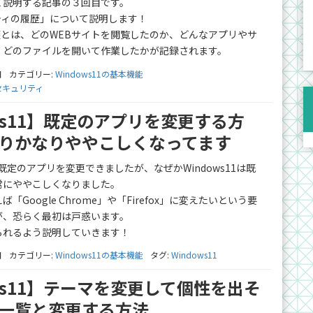
て説明する記事の３回目です。
ティの履歴」について説明します！
歴とは、どのWEBサイトを閲覧したのか、どんなアプリやサ
、どのファイルを開いて作業したかが記録されます。
日
カテゴリー:
Windows11の基本機能
セキュリティ
ows11】既定のアプリを変更する方
りかなりややこしくなってます
単に既定のアプリを変更できましたが、なぜかWindows11は既
常にややこしくなりました。
Google Chrome」や「Firefox」に変えたいという要
が、恐らく最初は戸惑います。
られるよう説明していきます！
日
カテゴリー:
Windows11の基本機能
タグ:
Windows11
ows11】テーマを変更して個性を出そ
一覧と変更する方法