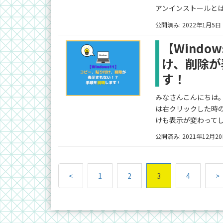
アンインストールとは？
公開済み: 2022年1月5日
【Wind
け、削除が
す！
みなさんこんにちは。ふく
は右クリックした時
けも表示が変わってし
公開済み: 2021年12月2
<
1
2
3
4
>