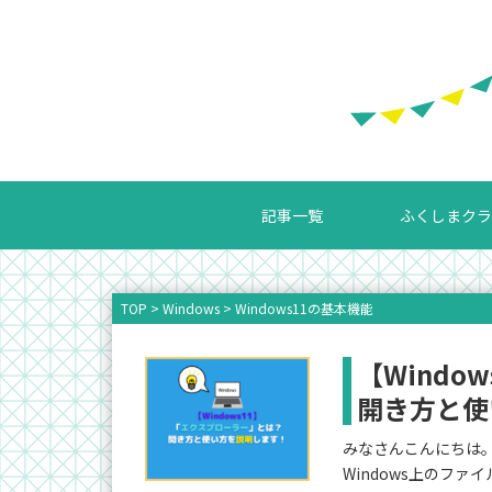
記事一覧
ふくしまクラ
TOP
>
Windows
>
Windows11の基本機能
【Wind
開き方と使
みなさんこんにちは。ふ
Windows上のフ