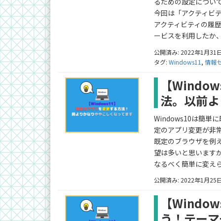
るための設定につい
今回は「アクティビ
アクティビティの履
ービスを利用したか
公開済み: 2022年1月31
タグ:
Windows11
,
情報
【Wind
法。以前よ
Windows10は簡
定のアプリ変更が非
既定のブラウザを例えば「
望は多いと思います
なるべく簡単に変え
公開済み: 2022年1月25
【Wind
う！テーマ