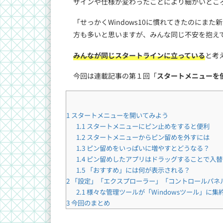
ザインや仕様が変わったことにより細かいとこ
「せっかくWindows10に慣れてきたのにま
方も多いと思いますが、みんな同じ不安を抱え
みんなが同じスタートラインに立っている
と考
今回は連載記事の第１回「
スタートメニューを
1
スタートメニューを開いてみよう
1.1
スタートメニューにピン止めをすると便利
1.2
スタートメニューからピン留めを外すには
1.3
ピン留めをいっぱいに増やすとどうなる？
1.4
ピン留めしたアプリはドラッグすることで入替
1.5
「おすすめ」には何が表示される？
2
「設定」「エクスプローラー」「コントロールパネ
2.1
様々な管理ツールが「Windowsツール」に集
3
今回のまとめ