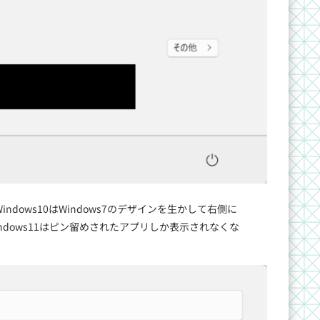
dows10はWindows7のデザインを生かして右側に
dows11はピン留めされたアプリしか表示されなくな