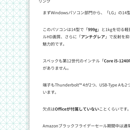
リンク
まずWindowsパソコン部門から、「LG」の14型
このパソコンは14型で「
999g
」と1kgを切る
ルHD画質、さらに「
アンチグレア
」で反射を抑
魅力的です。
スペックも第12世代のインテル「
Core i5-1240
がありません。
端子もThunderbolt™ 4が2つ、USB-Ty
います。
欠点は
Officeが付属していない
ことくらいです
Amazonブラックフライデーセール期間中は通