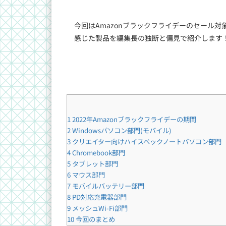
今回はAmazonブラックフライデーのセール
感じた製品を編集長の独断と偏見で紹介します
1
2022年Amazonブラックフライデーの期間
2
Windowsパソコン部門(モバイル)
3
クリエイター向けハイスペックノートパソコン部門
4
Chromebook部門
5
タブレット部門
6
マウス部門
7
モバイルバッテリー部門
8
PD対応充電器部門
9
メッシュWi-Fi部門
10
今回のまとめ